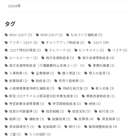
2014年
タグ
Afterコロナ
(5)
Withコロナ
(1)
ものづくり補助金
(5)
アフターコロナ
(2)
キャリアアップ助成金
(2)
コロナ
(28)
コロナ特別対策型
(2)
テレワーク
(2)
ビジネスマン
(2)
リスケ
(2)
ルールメーカー
(1)
両立支援助成金
(1)
両立支援等助成金
(4)
両立支援等助成金（介護離職防止支援コース）
(1)
事業計画書
(1)
人事制度
(1)
企業価値
(1)
個人保証
(1)
借入の返済
(1)
創業融資
(1)
助成金
(5)
安売り症候群
(1)
小規模事業者持続化補助金
(3)
持続化給付金
(3)
新入社員
(3)
新型コロナウイルス感染症対応休業支援金
(1)
業務改善助成金
(1)
特定創業支援等事業
(1)
研究開発助成金
(2)
納税
(1)
経営の判断基準
(1)
経営戦略
(1)
経営法則
(5)
給付金
(3)
融資
(2)
補助金
(3)
設備投資
(1)
試算表
(4)
資金調達
(2)
資金調達余力
(1)
追加融資
(1)
銀行
(1)
雇用調整助成金
(4)
３密
(1)
５つの指針
(1)