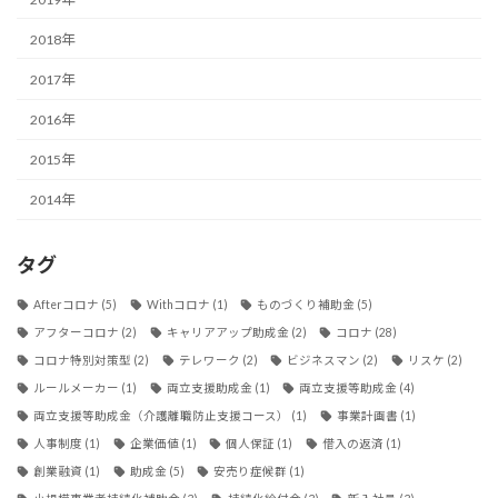
2018年
2017年
2016年
2015年
2014年
タグ
Afterコロナ
(5)
Withコロナ
(1)
ものづくり補助金
(5)
アフターコロナ
(2)
キャリアアップ助成金
(2)
コロナ
(28)
コロナ特別対策型
(2)
テレワーク
(2)
ビジネスマン
(2)
リスケ
(2)
ルールメーカー
(1)
両立支援助成金
(1)
両立支援等助成金
(4)
両立支援等助成金（介護離職防止支援コース）
(1)
事業計画書
(1)
人事制度
(1)
企業価値
(1)
個人保証
(1)
借入の返済
(1)
創業融資
(1)
助成金
(5)
安売り症候群
(1)