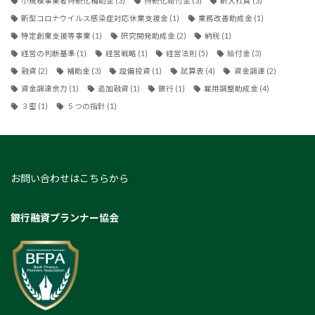
小規模事業者持続化補助金
(3)
持続化給付金
(3)
新入社員
(3)
新型コロナウイルス感染症対応休業支援金
(1)
業務改善助成金
(1)
特定創業支援等事業
(1)
研究開発助成金
(2)
納税
(1)
経営の判断基準
(1)
経営戦略
(1)
経営法則
(5)
給付金
(3)
融資
(2)
補助金
(3)
設備投資
(1)
試算表
(4)
資金調達
(2)
資金調達余力
(1)
追加融資
(1)
銀行
(1)
雇用調整助成金
(4)
３密
(1)
５つの指針
(1)
お問い合わせはこちらから
銀行融資プランナー協会