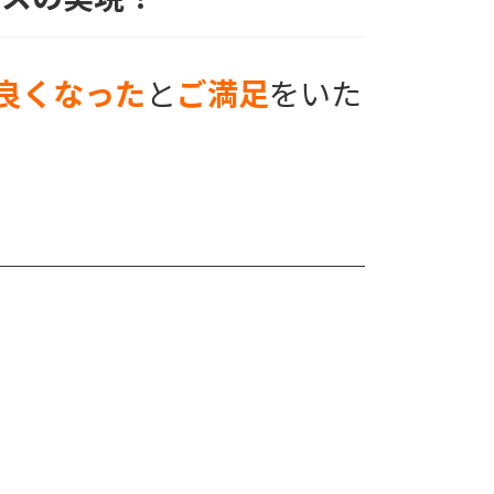
良くなった
と
ご満足
をいた