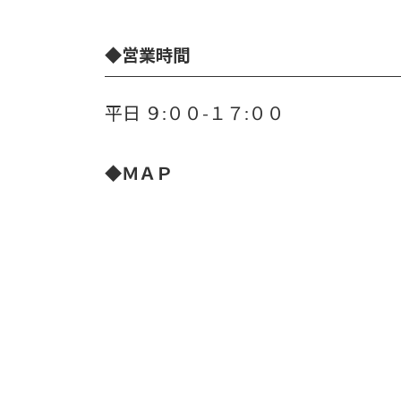
◆
営業時間
平日 ９:００-１７:００
◆
ＭＡＰ