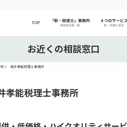
「新・税理士」事務所
４つのサービ
TOP
資格認定者一覧
新・税理士宣言
お近くの相談窓口
市＞ 坂井孝能税理士事務所
井孝能税理士事務所
x
提供・低価格・ハイクオリティサー