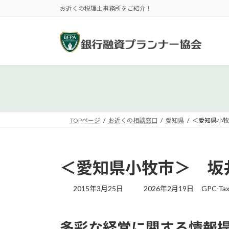
コ
ナ
お近くの税理士事務所をご紹介！
ン
ビ
テ
ゲ
ン
ー
ツ
シ
へ
ョ
ス
ン
キ
に
ッ
移
プ
動
TOPページ
お近くの相談窓口
愛知県
＜愛知県小牧
＜愛知県小牧市＞ 坂
最
2015年3月25日
2026年2月19日
GPC-Ta
終
更
新
多彩な経営に関する情報
日