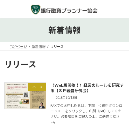
コ
ナ
ン
ビ
テ
ゲ
ン
ー
ツ
シ
新着情報
へ
ョ
ス
ン
キ
に
TOPページ
新着情報
リリース
ッ
移
プ
動
リリース
〈Web版開始！〉経営のルールを研究す
リリース
る【ＳＰ経営研究会】
2018年10月3日
FAXでのお申し込みは、下部 ＜資料ダウンロ
ード＞ をクリックし、印刷（pdf）してくだ
さい。必要項目をご記入の上、ご送信くださ
い。